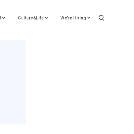
R
Culture&Life
We're Hiring