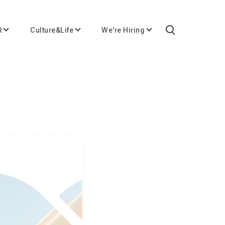
R
Culture&Life
We're Hiring