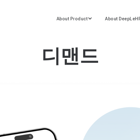
About Product
About DeepLeH
디맨드