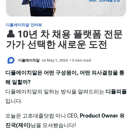
디플에이치알 인터뷰
👤 10년 차 채용 플랫폼 전문
가가 선택한 새로운 도전
디플에이치알
on May 1, 2024
• 5 min read
디플에이치알은 어떤 구성원이, 어떤 의사결정을 통
해 일할까?
디플에이치알의 일하는 방식을 알려드리는
디플피플
입니다.
오늘은 고초대졸닷컴 미니 CEO,
Product Owner 유
진국(제이)
님을 모셔봤습니다!