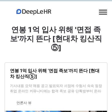
연봉 1억 입사 위해 '면접 족
보'까지 뜬다 [현대차 킹산직
⑤]
연봉 1억 입사 위해 ‘면접 족보’까지 뜬다 [현대
차 킹산직⑤]
기사내용 요약 채용 공고 발표되자 서점에 수험서 속속 등장
취업 온라인 커뮤니티에는 합격 족보 공유 단톡방부터 온라
인 첨삭까지…”바늘문 뚫자” [서울=뉴시스]강주희 기자 =
”이번에 지원하시는 분들이 엄청 많아 미리 공부하려고요.
언론사 뷰
아직 서류접수 기간인데 인적성 검사 대비하신다는 분들도
계시고, 돈 주고 자기소개서 첨삭 신청하셨다는 분도 있어