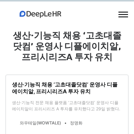
생산·기능직 채용 ‘고초대졸
닷컴’ 운영사 디플에이치알,
프리시리즈A 투자 유치
생산·기능직 채용 ‘고초대졸닷컴’ 운영사 디플
에이치알, 프리시리즈A 투자 유치
생산·기능직 전문 채용 플랫폼 ‘고초대졸닷컴’ 운영사 디플
에이치알이 프리시리즈 A 투자를 유치했다고 29일 밝혔다.
투자 규모는 비공개이며 KB인베스트먼트, 인라이트벤처스,
은행권청년창업재단(디캠프) 등 주요 벤처캐피탈(VC)과 HR
와우테일(WOWTALE)
정명화
테크 기업 원티드랩이 참여했다. 디플에이치알은 고졸 및 전
문대졸 중심의 생산⋅기능직 시장을 혁신하기…