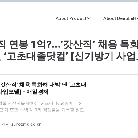
About Product
About DeepLeH
 연봉 1억?...‘갓산직’ 채용 특
낸 ‘고초대졸닷컴’ [신기방기 사업
.‘갓산직’ 채용 특화해 대박 낸 ‘고초대
사업모델] - 매일경제
러워할 생산직을 뜻하는 신조어다. 요즘에는 생
’가 뜨면 수백 대 1의 경쟁률을 기록할 정도
7000만원에 달하는 에쓰오일을 비롯해 포스코,
 등 국내 대표 제조업체가 생산기능직 채용
기자 suhozmk.co.kr
 있다. ‘고초대졸닷컴’이다. ‘고초대졸’이란