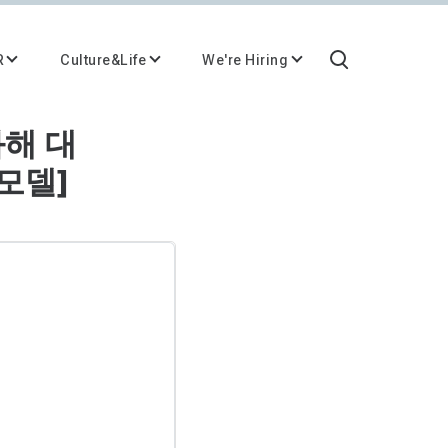
R
Culture&Life
We're Hiring
화해 대
모델]