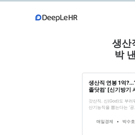
생산직
박 
생산직 연봉 1억?..
졸닷컴’ [신기방기 
갓산직. 신(God)도 부
산기능직을 뽑는다는 ‘공고
다. 평균 직원 연봉 1억
금호미쓰이화학, 에코프로
매일경제
박수호 
때 애용하는 단골 플랫폼이
고졸과