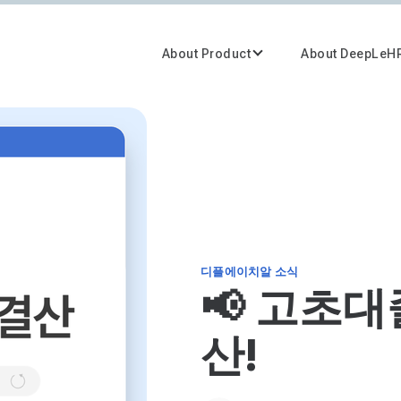
About Product
About DeepLeH
디플에이치알 소식
📢 고초대
산!