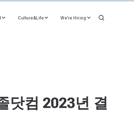
R
Culture&Life
We're Hiring
졸닷컴 2023년 결